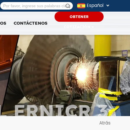
Español
OBTENER
SOS
CONTÁCTENOS
COTIZACIÓN +
L ERNICR 3
Atrás