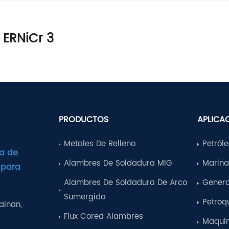
 ERNiCr 3
PRODUCTOS
APLICA
Metales De Relleno
Petról
a de
Alambres De Soldadura MIG
Marin
 para
Alambres De Soldadura De Arco
Genera
Sumergido
Petroq
ainan,
Flux Cored Alambres
a
Maquin