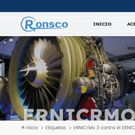
INICIO
AC
NO
ERNICRMO 
Inicio
Etiquetas
ERNiCrMo 3 contra el ERNiC