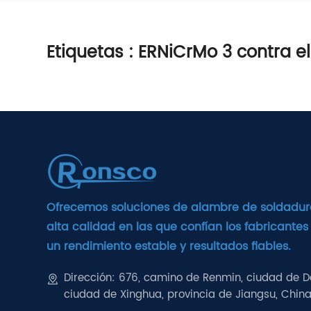
Etiquetas
: ERNiCrMo 3 contra el
Ofrecemos soluciones de alambre de soldadur
alta calidad en las que confían los fabricantes
un rendimiento estable y resultados fiables.
Dirección: 676, camino de Renmin, ciudad de D
ciudad de Xinghua, provincia de Jiangsu, Chin