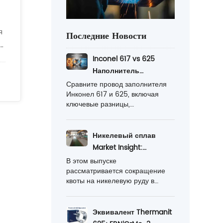
я
Последние Новости
Inconel 617 vs 625
Наполнитель
Проволока: основные
Сравните провод заполнителя
Инконел 617 и 625, включая
различия,
ключевые разницы,
объясненные здесь
представление температуры,
коррозионную устойчивость,
применения, и выучите которое
Никелевый сплав
одно лучшее для ваших
Market Insight:
проектов.
ужесточение поставок
В этом выпуске
рассматривается сокращение
и экспортные
квоты на никелевую руду в
прорывы
Индонезии, тенденции цен на
никель в июле 2026 года,
изменения на рынке
Эквивалент Thermanit
нержавеющей стали и растущие