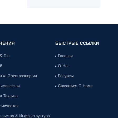
размеры поставки для сварки и
пружинной проволоки.
НЕНИЯ
БЫСТРЫЕ ССЫЛКИ
& Газ
Главная
й
О Нас
тка Электроэнергии
Ресурсы
имическая
Связаться С Нами
я Техника
смическая
ельство & Инфраструктура