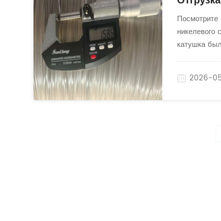
Отгрузк
Посмотрите 
никелевого 
катушка был
нефти и газ
спецификаци
2026-05