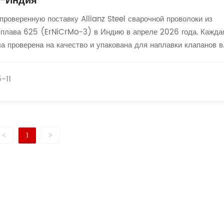
а-Индия
проверенную поставку Allianz Steel сварочной проволоки из
сплава 625 (ErNiCrMo-3) в Индию в апреле 2026 года. Кажда
а проверена на качество и упакована для наплавки клапанов в
е. Надежная доставка от надежного поставщика B2B с точными
ями и большим запасом,
-11
<
1
>