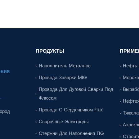
ПРОДУКТЫ
ПРИМЕ
Наполнитель Металлов
Нефть 
ения
Провода Заварки MIG
Морско
Провода Для Дуговой Сварки Под
Вырабо
.
Флюсом
Нефтех
Провода С Сердечником Flux
город
Тяжела
Сварочные Электроды
Аэроко
Стержни Для Наполнения TIG
Строит