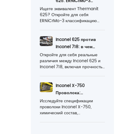
625: ERNiCrMo-3
экспортные возможности для
против сварочной
Ищете эквивалент Thermanit
высокопроизводительных
625? Откройте для себя
проволоки из
никелевых сплавов в энергетике
ERNiCrMo-3 классификацию
никелевого сплава
и промышленности.
сварочной проволоки из
625
никелевого сплава, стандарты,
свойства, области применения и
Inconel 625 против
альтернативные решения
Inconel 718: в чем
Ronsco для сварки TIG, MIG и
реальная разница?
Откройте для себя реальные
SAW.
различия между Inconel 625 и
Inconel 718, включая прочность,
коррозионную стойкость,
температурные ограничения,
обрабатываемость, стоимость и
Inconel X-750
сварочные работы. Узнайте,
Проволока:
какой никелевый сплав является
технические
Исследуйте спецификации
правильным выбором для
проволоки Inconel X-750,
характеристики,
вашего проекта.
химический состав,
свойства и
механические свойства,
применение
термообработку, руководящие
принципы сварки и стандартные