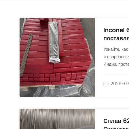
Inconel 
поставл
Узнайте, ка
и сварочные
Индии, пост
требовател
2026-0
Сплав 6