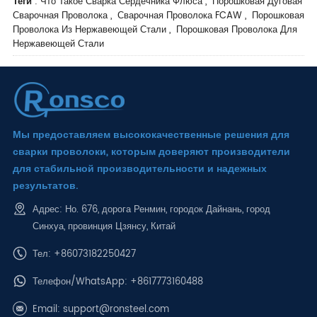
Теги
:
Что Такое Сварка Сердечника Флюса
,
Порошковая Дуговая
Сварочная Проволока
,
Сварочная Проволока FCAW
,
Порошковая
Проволока Из Нержавеющей Стали
,
Порошковая Проволока Для
Нержавеющей Стали
Мы предоставляем высококачественные решения для
сварки проволоки, которым доверяют производители
для стабильной производительности и надежных
результатов.
Адрес: Но. 676, дорога Ренмин, городок Дайнань, город
Синхуа, провинция Цзянсу, Китай
Тел: +86073182250427
Телефон/WhatsApp:
+8617773160488
Email:
support@ronsteel.com