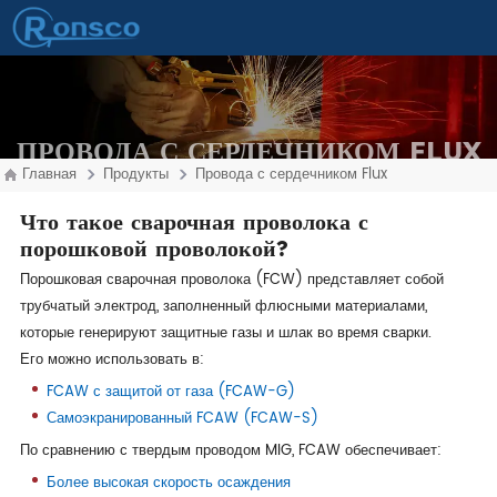
ПРОВОДА С СЕРДЕЧНИКОМ FLUX
Главная
Продукты
Провода с сердечником Flux
Что такое сварочная проволока с
порошковой проволокой?
Порошковая сварочная проволока (FCW) представляет собой
трубчатый электрод, заполненный флюсными материалами,
которые генерируют защитные газы и шлак во время сварки.
Его можно использовать в:
FCAW с защитой от газа (FCAW-G)
Самоэкранированный FCAW (FCAW-S)
По сравнению с твердым проводом MIG, FCAW обеспечивает:
Более высокая скорость осаждения