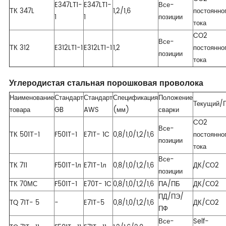
E347LT1-
E347LT1-
Все-
ТК 347L
1,2/1,6
постоянно
1
1
позиции
тока
CO2
Все-
ТК 312
E312LT1-1
E312LT1-1
1,2
постоянно
позиции
тока
Углеродистая стальная порошковая проволока
Наименование
Стандарт
Стандарт
Спецификация
Положение
Текущий/Г
товара
GB
AWS
(мм)
сварки
CO2
Все-
ТК 501Т-1
F501T-1
E71T- 1C
0,8/1,0/1,2/1,6
постоянно
позиции
тока
Все-
ТК 711
F501T-1л
E71T-1л
0,8/1,0/1,2/1,6
ДК/СО2
позиции
ТК 70МС
F501T-1
E70T- 1C
0,8/1,0/1,2/1,6
ПА/ПБ
ДК/СО2
ПД/ПЭ/
TQ 71T- 5
-
E71T-5
0,8/1,0/1,2/1,6
ДК/СО2
ПФ
Все-
Self-