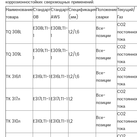
коррозионностойких сверхмощных применений.
Наименование
Стандарт
Стандарт
Спецификация
Положение
Текущий/
товара
GB
AWS
(мм)
сварки
Газ
CO2
E308LT1-
E308LT1-
Все-
TQ 308L
1,2/1,6
постоянно
1
1
позиции
тока
CO2
E309LT1-
E309LT1-
Все-
TQ 309L
1,2/1,6
постоянно
1
1
позиции
тока
CO2
Все-
ТК 316Л
E316LT1-1
E316LT1-1
1,2/1,6
постоянно
позиции
тока
CO2
Все-
ТК 317л
E317LT1-1
E317LT1-1
1,2
постоянно
позиции
тока
CO2
Все-
ТК 310л
E310LT1-1
E310LT1-1
1,2
постоянно
позиции
тока
CO2