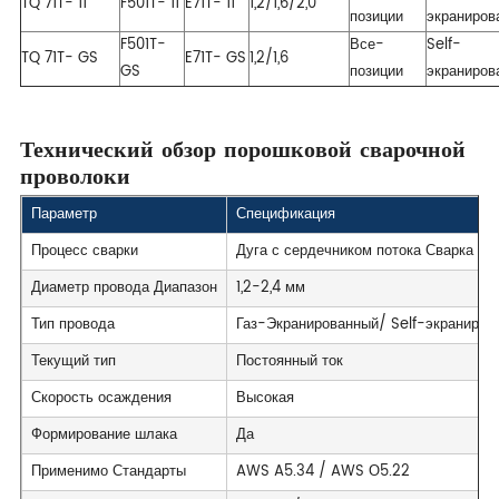
TQ 71T- 11
F501T- 11
E71T- 11
1,2/1,6/2,0
позиции
экраниров
F501T-
Все-
Self-
TQ 71T- GS
E71T- GS
1,2/1,6
GS
позиции
экраниров
Технический обзор порошковой сварочной
проволоки
Параметр
Спецификация
Процесс сварки
Дуга с сердечником потока Сварка (
Диаметр провода Диапазон
1,2-2,4 мм
Тип провода
Газ-Экранированный/ Self-экраниров
Текущий тип
Постоянный ток
Скорость осаждения
Высокая
Формирование шлака
Да
Применимо Стандарты
AWS A5.34 / AWS О5.22