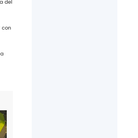
a del
r con
 a