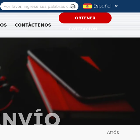
Español
OBTENER
SOS
CONTÁCTENOS
COTIZACIÓN +
ENVÍO
Atrás