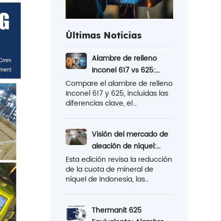
Últimas Noticias
Alambre de relleno
Inconel 617 vs 625:
diferencias
Compare el alambre de relleno
Inconel 617 y 625, incluidas las
fundamentales
diferencias clave, el
explicadas aquí
rendimiento de la temperatura,
la resistencia a la corrosión, las
aplicaciones y aprenda cuál es
Visión del mercado de
mejor para sus proyectos.
aleación de níquel:
Apriete de suministro y
Esta edición revisa la reducción
de la cuota de mineral de
avances de
níquel de Indonesia, las
exportación
tendencias de los precios del
níquel de julio de 2026, los
cambios en el mercado del
Thermanit 625
acero inoxidable y las