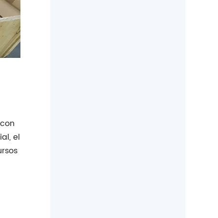
 con
al, el
ursos