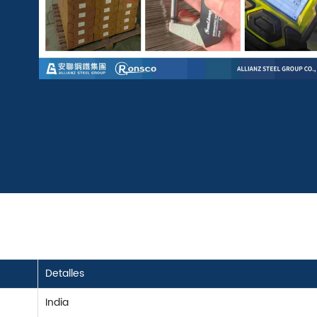
Detalles
India