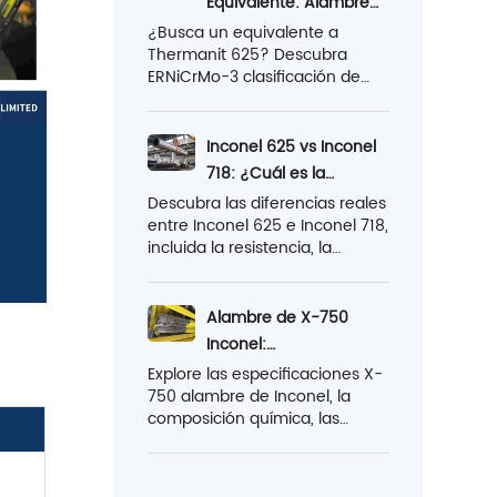
Equivalente: Alambre
crecientes oportunidades de
de soldadura de
¿Busca un equivalente a
exportación de aleaciones de
Thermanit 625? Descubra
ERNiCrMo-3 vs aleación
níquel de alto rendimiento en
ERNiCrMo-3 clasificación de
de níquel 625
aplicaciones energéticas e
alambre de soldadura de
industriales.
aleación de níquel, estándares,
propiedades, aplicaciones y
Inconel 625 vs Inconel
soluciones alternativas
718: ¿Cuál es la
Ronscopara soldadura TIG, MIG
verdadera diferencia?
Descubra las diferencias reales
y SAW.
entre Inconel 625 e Inconel 718,
incluida la resistencia, la
resistencia a la corrosión, los
límites de temperatura, la
maquinabilidad, el costo y las
Alambre de X-750
aplicaciones de soldadura.
Inconel:
Descubra qué aleación de
especificaciones,
Explore las especificaciones X-
níquel es la elección correcta
750 alambre de Inconel, la
propiedades y
para su proyecto.
composición química, las
aplicaciones
propiedades mecánicas, el
tratamiento térmico, las pautas
de soldadura y los tamaños de