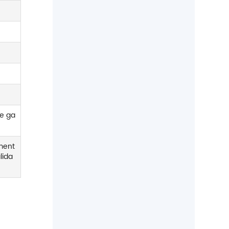
suministro estándar para
aplicaciones de soldadura y
alambre de resorte.
de ga
ment
lida