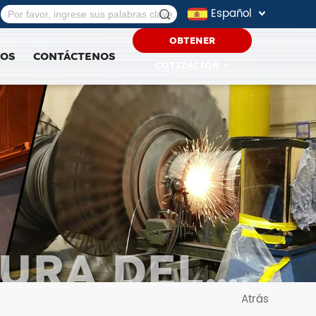
Español
OBTENER
SOS
CONTÁCTENOS
COTIZACIÓN +
URA DEL
5
Atrás