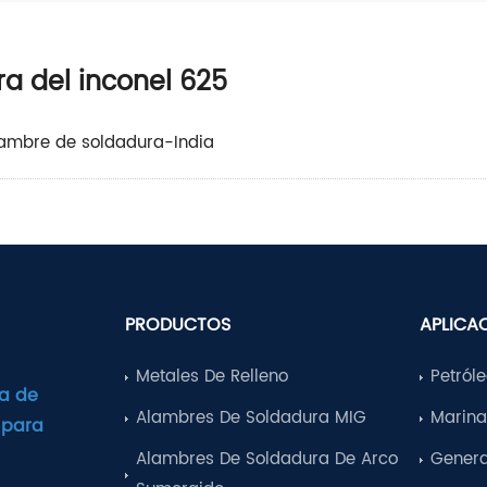
a del inconel 625
lambre de soldadura-India
PRODUCTOS
APLICA
Metales De Relleno
Petról
a de
Alambres De Soldadura MIG
Marin
 para
Alambres De Soldadura De Arco
Genera