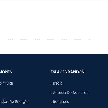
CIONES
ENLACES RÁPIDOS
eo Y Gas
Inicio
a
Acerca De Nosotros
ción De Energía
Recursos