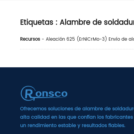
Etiquetas
: Alambre de soldadur
Recursos
-
Aleación 625 (ErNiCrMo-3) Envío de a
Ofrecemos soluciones de alambre de soldadur
alta calidad en las que confían los fabricantes
un rendimiento estable y resultados fiables.