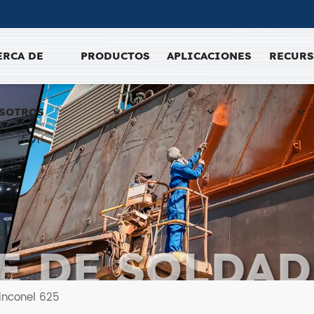
ERCA DE
PRODUCTOS
APLICACIONES
RECUR
SOTROS
E DE SOLDAD
INCONEL 62
inconel 625