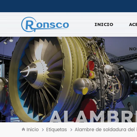
INICIO
AC
NO
ALAMBR
Inicio
Etiquetas
Alambre de soldadura del 