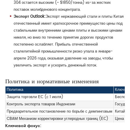
304 остается высоким (~ $1850/тонна) из-за жестких
поставок молибденового концентрата.
Экспорт Outlook:
Экспорт нержавеющей стали и плиты Китая
отечественный имеет краткосрочное преимущество цены под
стабильными внутренними ценами плиты и высокими ценами
никеля, но вниз по течению принятие дорогих продуктов
постепенно ослабляет. Прибыль отечественной
сталелитейной промышленности резко упала в январе-
апреле 2026 года, оказывая давление на заводы, чтобы
увеличить экспорт и ускорить денежный поток.
Политика и нормативные изменения
Политика
Ключев
Защита торговли ЕС (с 1 июля)
Беспошл
Контроль экспорта товаров Индонезии
Государ
Предварительное постановление по борьбе с демпинговым
Китай, 
CBAM Механизм корректировки углеродных границ (ЕС)
Цена уг
Ключевой фокус: