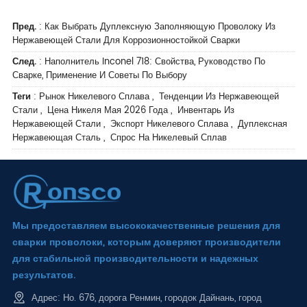
Пред.
:
Как Выбрать Дуплексную Заполняющую Проволоку Из
Нержавеющей Стали Для Коррозионностойкой Сварки
След.
:
Наполнитель Inconel 718: Свойства, Руководство По
Сварке, Применение И Советы По Выбору
Теги
:
Рынок Никелевого Сплава
,
Тенденции Из Нержавеющей
Стали
,
Цена Никеля Мая 2026 Года
,
Инвентарь Из
Нержавеющей Стали
,
Экспорт Никелевого Сплава
,
Дуплексная
Нержавеющая Сталь
,
Спрос На Никелевый Сплав
Мы предоставляем высококачественные решения для
сварки проволоки, которым доверяют производители
для стабильной производительности и надежных
результатов.
Адрес: Но. 676, дорога Ренмин, городок Дайнань, город