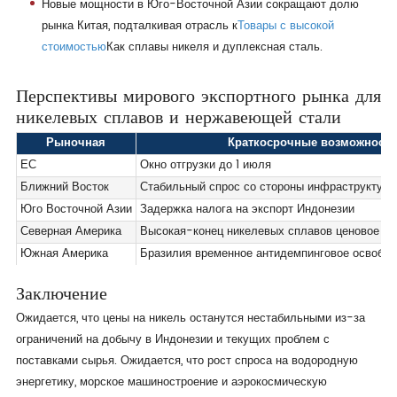
Новые мощности в Юго-Восточной Азии сокращают долю
рынка Китая, подталкивая отрасль к
Товары с высокой
стоимостью
Как сплавы никеля и дуплексная сталь.
Перспективы мирового экспортного рынка для
никелевых сплавов и нержавеющей стали
Рыночная
Краткосрочные возможности
ЕС
Окно отгрузки до 1 июля
Ближний Восток
Стабильный спрос со стороны инфраструктуры
Юго Восточной Азии
Задержка налога на экспорт Индонезии
Северная Америка
Высокая-конец никелевых сплавов ценовое п
Южная Америка
Бразилия временное антидемпинговое освобож
Заключение
Ожидается, что цены на никель останутся нестабильными из-за
ограничений на добычу в Индонезии и текущих проблем с
поставками сырья. Ожидается, что рост спроса на водородную
энергетику, морское машиностроение и аэрокосмическую