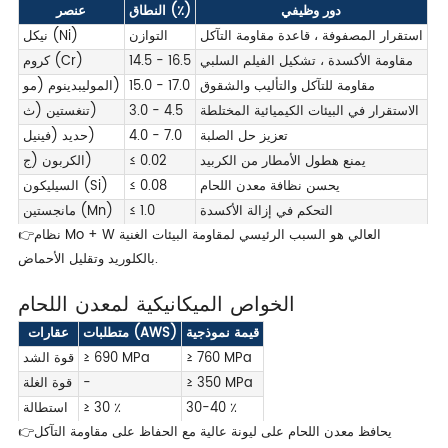
دور وظيفي
النطاق (٪)
عنصر
استقرار المصفوفة ، قاعدة مقاومة التآكل
التوازن
نيكل (Ni)
مقاومة الأكسدة ، تشكيل الفيلم السلبي
14.5 - 16.5
كروم (Cr)
مقاومة للتآكل والتأليب والشقوق
15.0 - 17.0
الموليبدينوم (مو)
الاستقرار في البيئات الكيميائية المختلطة
3.0 - 4.5
تنغستين (ث)
تعزيز حل الصلبة
4.0 - 7.0
حديد (فينيل)
يمنع هطول الأمطار من الكربيد
≤ 0.02
الكربون (ج)
يحسن نظافة معدن اللحام
≤ 0.08
السيليكون (Si)
التحكم في إزالة الأكسدة
≤ 1.0
مانجستين (Mn)
👉نظام Mo + W العالي هو السبب الرئيسي لمقاومة البيئات الغنية
بالكلوريد وتقليل الأحماض.
الخواص الميكانيكية لمعدن اللحام
قيمة نموذجية
متطلبات (AWS)
عقارات
≥ 760 MPa
≥ 690 MPa
قوة الشد
≥ 350 MPa
-
قوة الغلة
30-40 ٪
≥ 30 ٪
استطالة
👉يحافظ معدن اللحام على ليونة عالية مع الحفاظ على مقاومة التآكل