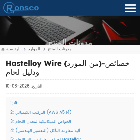
مدونات المنتج
مدونات المنتج
الموارد
الرئيسية
Hastelloy Wire (من المورد)-خصائص
ودليل لحام
التاريخ: 2026-06-10
1: #
2: التركيب الكيميائي (AWS A5.14)
3: الخواص الميكانيكية لمعدن اللحام
4: آلية مقاومة التآكل (التفسير الهندسي)
5: إجراء ومعلمات سلك اللحام Hastelloy