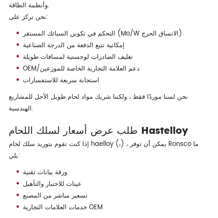
وأنظمة الطاقة.
نحن نركز على:
التحكم في تكوين السبائك المستقر (Mo/W الاتساق الحرج)
إمكانية تتبع الدفعة من الدرجة الصناعية
تغليف الصادرات لوجستية لمسافات طويلة
OEM/دعم العلامة التجارية الخاصة للموزعين
استجابة سريعة للاستفسارات
نحن لسنا موردًا فقط ، ولكننا شريك مواد لحام طويل الأجل للمشاريع
الهندسية.
طلب عرض أسعار لسلك اللحام Hastelloy
إذا كنت تقوم بتوريد سلك لحام haelloy (،) ، يمكن أن توفر Ronsco ما
يلي:
ورقة بيانات تقنية
عينات للاختبار والتأهيل
تسعير مباشر من المصنع
خدمات العلامات التجارية OEM