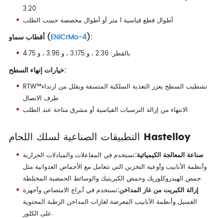
3.20
أطوال قطع قياسية 1 متر أو أطوال مخصصة حسب الطلب
):
ENiCrMo-4
أقطاب سماو (
بالقطر: 2.36 ، و 3.175 ، و 3.96 ، و 4.75
خيارات إنهاء السطح:
RTW™تشطيب السطح يعزز التغذية السلكية المتسقة ويقلل من ارتداء
طرف الاتصال
الانتهاء من إزالة الترسبات القياسية أو مشرق متاحة عند الطلب
التطبيقات الصناعية لسلك اللحام Hastelloy
صناعة المعالجة الكيميائية:
تستخدم في المفاعلات والمبادلات الحرارية
وأنظمة الأنابيب وأوعية التخزين التي تتعامل مع الأحماض العدوانية مثل
حمض الهيدروكلوريك وحمض الكبريتيك والوسائط الحمضية المختلطة.
إزالة الكبريت من غاز المداخن:
تستخدم في أبراج الامتصاص وأجهزة
الغسيل وأنظمة الأنابيب المعرضة لغازات المداخن الرطبة المحتوية
على الكلور.