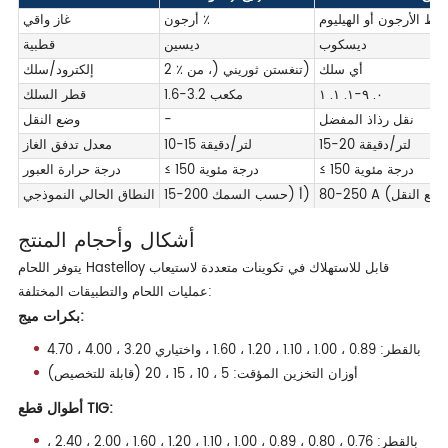
ليط الأرجون أو الهيليوم
أرجون ٪
غاز واقي
ديسكوب
ديسين
قطبية
أي سلك
2 ٪ تنغستن ثوريني (، من)
إلكترود/سلك
٠. ٩-١. ١. ١
1.6-3.2 مكعب
قطر السلك
نقل رذاذ المفضل
-
وضع النقل
15-20 لتر/دقيقة
10-15 لتر/دقيقة
معدل تدفق الغاز
≤ 150 درجة مئوية
≤ 150 درجة مئوية
درجة حرارة العبور
15-200 أ (حسب السمك)
النطاق الحالي النموذجي
أشكال وأحجام المنتج
يتوفر اللحام Hastelloy قابل للاستهلاك في تكوينات متعددة لاستيعاب
عمليات اللحام والتطبيقات المختلفة:
بكرات ميج:
بالقطر: 0.89 ، 1.00 ، 1.10 ، 1.20 ، 1.60 ، واختياري 3.20 ، 4.00 ، 4.70
أوزان التخزين المؤقت: 5 ، 10 ، 15 ، 20 (قابلة للتخصيص)
أطوال قطع TIG:
بالقطر: 0.76 ، 0.80 ، 0.89 ، 1.00 ، 1.10 ، 1.20 ، 1.60 ، 2.00 ، 2.40 ،