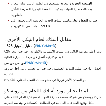
الهندسة البحرية والبحرية:
تستخدم في أنظمة أنابيب مياه البحر ،
ومحطات تحلية المياه ، ومكونات المنصة البحرية المعرضة للتآكل
بالكلوريد.
صناعة النفط والغاز:
مناسب لبيئات الخدمة الحامضة التي تحتوي على
الماء الغني بالكلوريد و hour s.
، مقابل أسلاك لحام النيكل الأخرى
)
ERNiCrMo-3
، مقابل إنكونيل 625 (
يوفر أعلى مقاومة للتآكل في البيئات الكيميائية والكلوريد ، في حين يوفر 625
قوة ميكانيكية أفضل في درجات الحرارة العالية.
)
ERNiCrMo-10
من من من من
أفضل أداء في تقليل البيئات الحمضية ، في حين تم تحسين ، من أجل ظروف
الأكسدة.
👉هو المعدن الأكثر توازنا في حشو سبائك النيكل المقاوم للتآكل.
لماذا تختار مورد أسلاك اللحام من رونسكو
شركة رونسكو هي شركة مصنعة محترفة للمواد الاستهلاكية للحام القائم على
النيكل وتزود الصناعات العالمية في المعالجة الكيميائية والهندسة البحرية