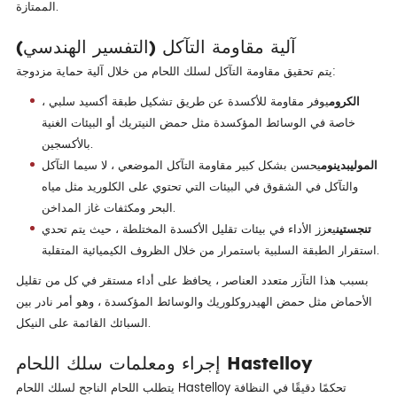
الممتازة.
آلية مقاومة التآكل (التفسير الهندسي)
يتم تحقيق مقاومة التآكل لسلك اللحام من خلال آلية حماية مزدوجة:
الكروم
يوفر مقاومة للأكسدة عن طريق تشكيل طبقة أكسيد سلبي ،
خاصة في الوسائط المؤكسدة مثل حمض النيتريك أو البيئات الغنية
بالأكسجين.
الموليبدينوم
يحسن بشكل كبير مقاومة التآكل الموضعي ، لا سيما التآكل
والتآكل في الشقوق في البيئات التي تحتوي على الكلوريد مثل مياه
البحر ومكثفات غاز المداخن.
تنجستين
يعزز الأداء في بيئات تقليل الأكسدة المختلطة ، حيث يتم تحدي
استقرار الطبقة السلبية باستمرار من خلال الظروف الكيميائية المتقلبة.
بسبب هذا التآزر متعدد العناصر ، يحافظ على أداء مستقر في كل من تقليل
الأحماض مثل حمض الهيدروكلوريك والوسائط المؤكسدة ، وهو أمر نادر بين
السبائك القائمة على النيكل.
إجراء ومعلمات سلك اللحام Hastelloy
يتطلب اللحام الناجح لسلك اللحام Hastelloy تحكمًا دقيقًا في النظافة