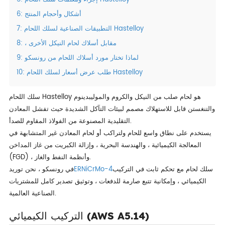
6: أشكال وأحجام المنتج
7: التطبيقات الصناعية لسلك اللحام Hastelloy
8: ، مقابل أسلاك لحام النيكل الأخرى
9: لماذا تختار مورد أسلاك اللحام من رونسكو
10: طلب عرض أسعار لسلك اللحام Hastelloy
سلك اللحام Hastelloy هو لحام صلب من النيكل والكروم والموليبدينوم
والتنغستن قابل للاستهلاك مصمم لبيئات التآكل الشديدة حيث تفشل المعادن
التقليدية المصنوعة من الفولاذ المقاوم للصدأ.
يستخدم على نطاق واسع للحام ولتراكب أو لحام المعادن غير المتشابهة في
المعالجة الكيميائية ، والهندسة البحرية ، وإزالة الكبريت من غاز المداخن
(FGD) ، وأنظمة النفط والغاز.
سلك لحام مع تحكم ثابت في التركيب
ERNiCrMo-4
في رونسكو ، نحن توريد
الكيميائي ، وإمكانية تتبع صارمة للدفعات ، وتوثيق تصدير كامل للمشتريات
الصناعية العالمية.
التركيب الكيميائي (AWS A5.14)