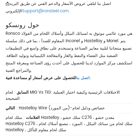
📩اتصل بنا لتلقي عروض الأسعار والدعم الفني عن طريق البريد
.
Support@ronsteel.com
الإلكتروني
حول رونسكو
Ronsco هي مورد عالمي موثوق به لسبائك النيكل وأسلاك اللحام من الفولاذ
المقاوم للصدأ ، بما في ذلك سلسلة Inconel و Hastelloy و Monel. يتم
تصنيع منتجاتنا لتلبية معايير الصناعة وتستخدم على نطاق واسع في التطبيقات
الصعبة مثل الفضاء والنفط والغاز والمعالجة الكيميائية وتوليد الطاقة.
استكشف مركز الموارد لدينا للحصول على أحدث رؤى الصناعة ومعرفة المنتج
والمراجع الفنية.
للحصول على عرض أسعار أو مساعدة فنية.
اتصل بنا
السابق
:
لحام MIG Vs TIG: الاختلافات الرئيسية وكيفية اختيار العملية
الصحيحة
Hastelloy Wire (من المورد)-خصائص ودليل لحام
:
التالي
العلامات
:
سلك لحام Hastelloy ، سلك حشو C276 ، معدن حشو
Hastelloy C276 ، سلك لحام من سبائك النيكل ، المورد ، مصنع أسلاك لحام
Hastelloy ، سلك لحام مقاوم للتآكل