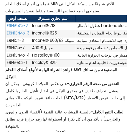
فيما يلي أنواع أسلاك اللحام MIG الأكثر شيوعًا من سبيكة النيكل التي
ستواجهها ، مع خصائصها الرئيسية ونقاط تفتيش المشتريات:
اسم تجاري مشترك
تصنيف أوس
ERNiFeCr-2
Inconel® 718
الية. تنوعا لحام المعادن المختلفة
Inconel® 625
ERNiCrMo-3
ارة. جيد للانضمام المعادن متباينة
Inconel® 600/سبيكة 82
ERNiCr-3
 وتقليل الأحماض ؛ خصائص قوة جيدة
مونيل® 400
ERNiCu-7
اء ممتاز في درجات الحرارة العالية
Hastelloy® 100
ERNiCrMo-4
الفوسفوريك ؛ قابلية لحام ممتازة
Incoloy® 825
ERNiFeCr-1
قواعد الشراء الهامة لأنواع أسلاك اللحام MIG المصنوعة من سبائك
النيكل:
التحقق من صحة الرقم الحراري-
على عكس الفولاذ الكربوني ، يمكن أن
يفشل انحراف طفيف في محتوى النيكل في اختبار تأهيل اللحام بالكامل.
اطلب دائمًا تقرير التركيب الكيميائي (MTC/MTR) إلى جانب عرض الأسعار
الخاص بك.
الطلب التتبع الكامل-
بالنسبة للمشاريع عالية القيمة (الفضاء الجوي والنووي
والخارجي) ، تأكد من أن كل بكرة أو أسطوانة لها رقم حرارة فريد يطابق
الشهادة.