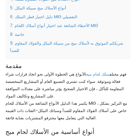
5: أنواع الأسلاك ميج سبيكة النيكل
6: دليل اختيار قطر السلك MIG التفصيلي
7: الأخطاء الشائعة عند اختيار أنواع أسلاك اللحام MIG
8: خاتمة
9: شريككم الموثوق به لأسلاك ميج من سبيكة النيكل والفولاذ المقاوم
للصدأ
مقدمة
فهم مختلف
سلك لحام ميج
الأنواع هي الخطوة الأولى نحو اتخاذ قرارات شراء
فعالة وموثوقة. سواء كنت تشتري التصنيع العام أو المشاريع المتخصصة
المقاومة للتآكل ، فإن الاختيار الصحيح يؤثر مباشرة على معدلات الموافقة
على المشاريع وتكاليف المواد.
يكسر هذا الدليل الأنواع الشائعة من الأسلاك للحام MIG ، مع التركيز بشكل
خاص على أسلاك الفولاذ المقاوم للصدأ وسبائك النيكل-الفئات ذات القيمة
العالية التي يتعامل معها محترفو المشتريات بعناية فائقة.
أنواع أساسية من الأسلاك لحام ميج