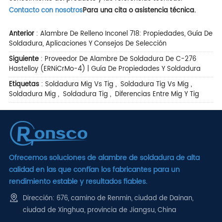
Contacto con nosotros
Para una cita o asistencia técnica.
Anterior
:
Alambre De Relleno Inconel 718: Propiedades, Guía De
Soldadura, Aplicaciones Y Consejos De Selección
Siguiente
:
Proveedor De Alambre De Soldadura De C-276
Hastelloy (ERNiCrMo-4) | Guía De Propiedades Y Soldadura
Etiquetas
:
Soldadura Mig Vs Tig
,
Soldadura Tig Vs Mig
,
Soldadura Mig
,
Soldadura Tig
,
Diferencias Entre Mig Y Tig
Ofrecemos soluciones de alambre de soldadura de alta
calidad en las que confían los fabricantes para un
rendimiento estable y resultados fiables.
Dirección: 676, camino de Renmin, ciudad de Dainan,
ciudad de Xinghua, provincia de Jiangsu, China